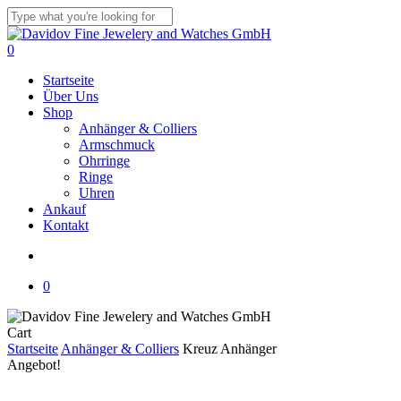
Skip
to
Close
main
Search
search
0
content
Menu
Startseite
Über Uns
Shop
Anhänger & Colliers
Armschmuck
Ohrringe
Ringe
Uhren
Ankauf
Kontakt
search
0
Close
Cart
Cart
Startseite
Anhänger & Colliers
Kreuz Anhänger
Angebot!