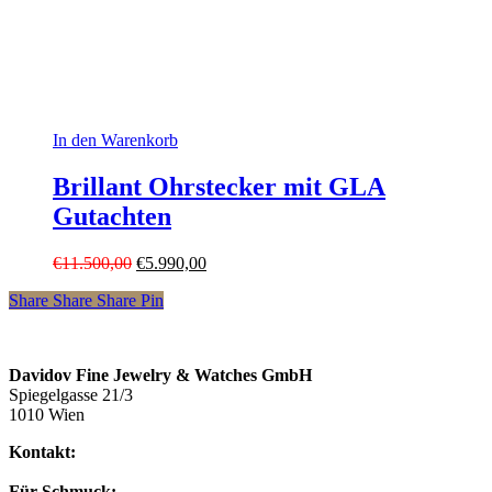
In den Warenkorb
Brillant Ohrstecker mit GLA
Gutachten
Ursprünglicher
Aktueller
€
11.500,00
€
5.990,00
Preis
Preis
Share
Share
Share
Pin
war:
ist:
€11.500,00
€5.990,00.
Davidov Fine Jewelry & Watches GmbH
Spiegelgasse 21/3
1010 Wien
Kontakt:
Für Schmuck: