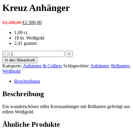
Kreuz Anhänger
Ursprünglicher
Aktueller
€
2.200,00
€
1.500,00
Preis
Preis
1,09 ct.
war:
ist:
18 kt. Weißgold
€2.200,00
€1.500,00.
2,41 gramm
Kreuz
Anhänger
In den Warenkorb
Menge
Kategorie:
Anhänger & Colliers
Schlagwörter:
Anhänger
,
Brillanten
,
Weißgold
Beschreibung
Beschreibung
Ein wunderschöner edler Kreuzanhänger mit Brillanten gefertigt aus
edlem Weißgold.
Ähnliche Produkte