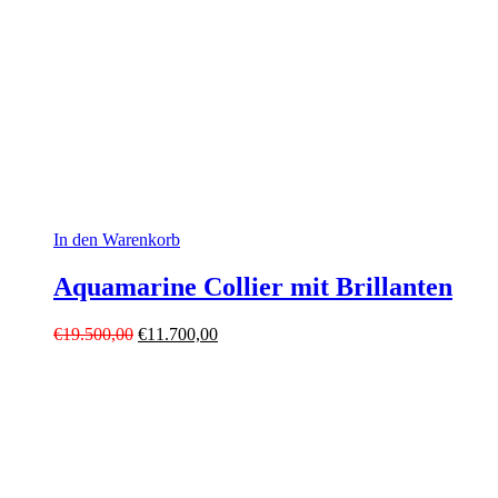
In den Warenkorb
Aquamarine Collier mit Brillanten
Ursprünglicher
Aktueller
€
19.500,00
€
11.700,00
Preis
Preis
war:
ist:
€19.500,00
€11.700,00.