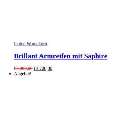
In den Warenkorb
Brillant Armreifen mit Saphire
Ursprünglicher
Aktueller
€
7.000,00
€
3.700,00
Preis
Preis
Angebot!
war:
ist:
€7.000,00
€3.700,00.