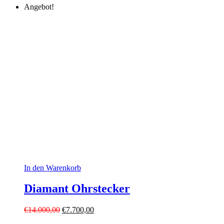
Angebot!
In den Warenkorb
Diamant Ohrstecker
Ursprünglicher
Aktueller
€
14.000,00
€
7.700,00
Preis
Preis