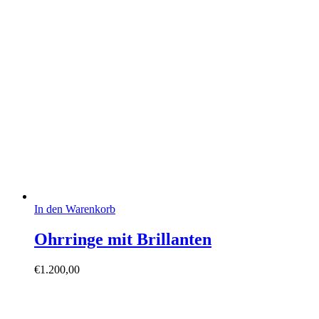
war:
ist:
€14.000,00
€7.700,00.
In den Warenkorb
Ohrringe mit Brillanten
€
1.200,00