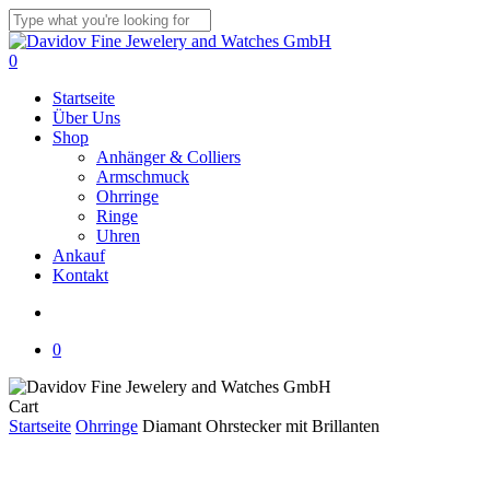
Skip
to
Close
main
Search
search
0
content
Menu
Startseite
Über Uns
Shop
Anhänger & Colliers
Armschmuck
Ohrringe
Ringe
Uhren
Ankauf
Kontakt
search
0
Close
Cart
Cart
Startseite
Ohrringe
Diamant Ohrstecker mit Brillanten