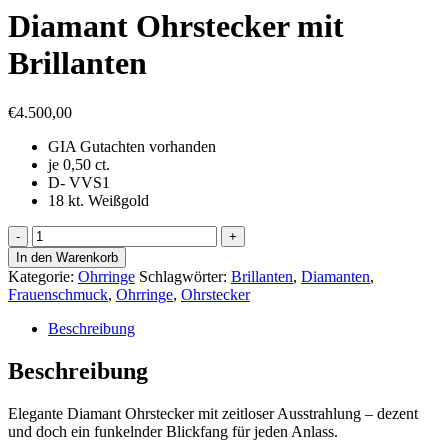
Diamant Ohrstecker mit
Brillanten
€
4.500,00
GIA Gutachten vorhanden
je 0,50 ct.
D- VVS1
18 kt. Weißgold
Diamant
Ohrstecker
In den Warenkorb
mit
Kategorie:
Ohrringe
Schlagwörter:
Brillanten
,
Diamanten
,
Brillanten
Frauenschmuck
,
Ohrringe
,
Ohrstecker
Menge
Beschreibung
Beschreibung
Elegante Diamant Ohrstecker mit zeitloser Ausstrahlung – dezent
und doch ein funkelnder Blickfang für jeden Anlass.