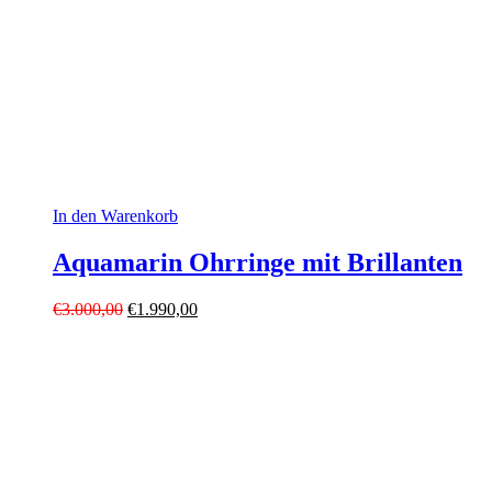
In den Warenkorb
Aquamarin Ohrringe mit Brillanten
Ursprünglicher
Aktueller
€
3.000,00
€
1.990,00
Preis
Preis
war:
ist:
€3.000,00
€1.990,00.