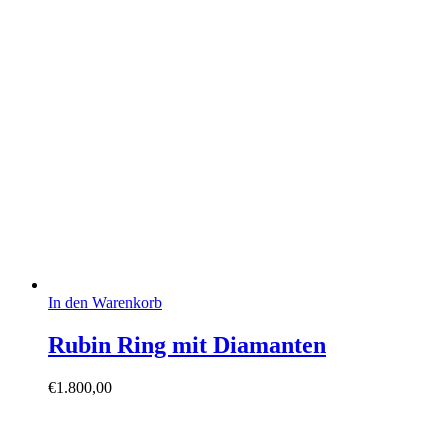
war:
ist:
€7.000,00
€3.700,00.
In den Warenkorb
Rubin Ring mit Diamanten
€
1.800,00