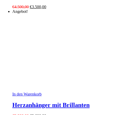
Ursprünglicher
Aktueller
€
4.500,00
€
3.500,00
Preis
Preis
Angebot!
war:
ist:
€4.500,00
€3.500,00.
In den Warenkorb
Herzanhänger mit Brillanten