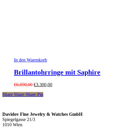
In den Warenkorb
Brillantohrringe mit Saphire
Ursprünglicher
Aktueller
€
6.690,00
€
3.300,00
Preis
Preis
Share
Share
Share
Pin
war:
ist:
€6.690,00
€3.300,00.
Davidov Fine Jewelry & Watches GmbH
Spiegelgasse 21/3
1010 Wien