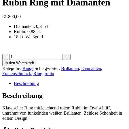
Rubin Ring mit Diamanten
€
1.800,00
Diamanten: 0,31 ct.
Rubin: 0,88 ct.
18 kt. Weißgold
Rubin
Ring
In den Warenkorb
mit
Kategorie:
Ringe
Schlagwörter:
Brillanten
,
Diamanten
,
Diamanten
Frauenschmuck
,
Ring
,
rubin
Menge
Beschreibung
Beschreibung
Klassischer Ring mit leuchtend rotem Rubin im Ovalschliff,
umrahmt von funkelnden weißen Brillanten. Zeitlose Schönheit in
edlem Design.