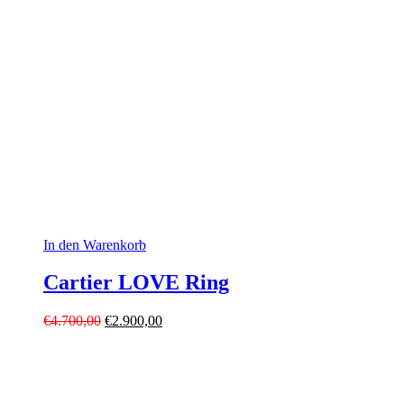
In den Warenkorb
Cartier LOVE Ring
Ursprünglicher
Aktueller
€
4.700,00
€
2.900,00
Preis
Preis
war:
ist:
€4.700,00
€2.900,00.