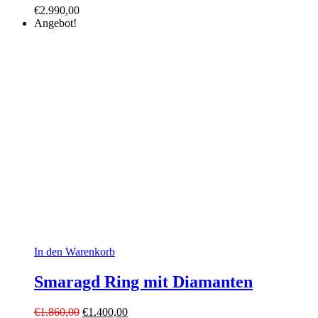
€
2.990,00
Angebot!
In den Warenkorb
Smaragd Ring mit Diamanten
Ursprünglicher
Aktueller
€
1.860,00
€
1.400,00