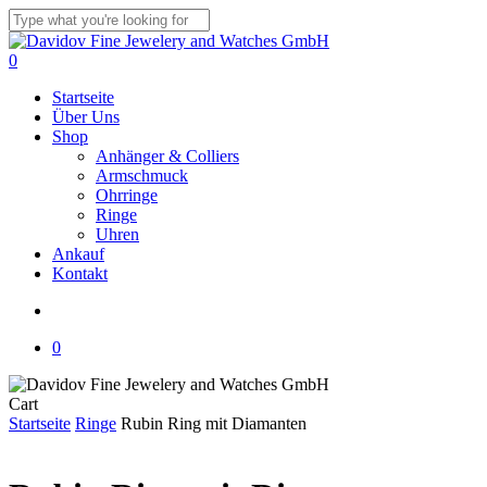
Skip
to
Close
main
Search
search
0
content
Menu
Startseite
Über Uns
Shop
Anhänger & Colliers
Armschmuck
Ohrringe
Ringe
Uhren
Ankauf
Kontakt
search
0
Close
Cart
Cart
Startseite
Ringe
Rubin Ring mit Diamanten