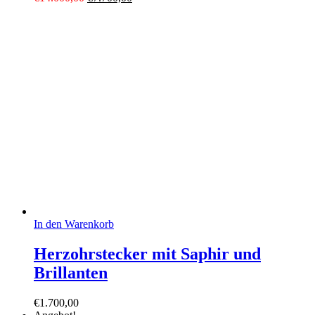
Preis
Preis
war:
ist:
€14.000,00
€7.700,00.
In den Warenkorb
Herzohrstecker mit Saphir und
Brillanten
€
1.700,00