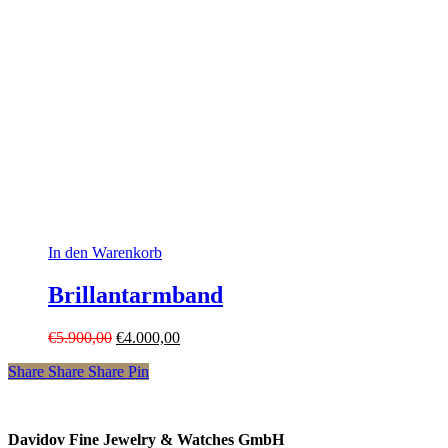
In den Warenkorb
Brillantarmband
Ursprünglicher
Aktueller
€
5.900,00
€
4.000,00
Preis
Preis
Share
Share
Share
Pin
war:
ist:
€5.900,00
€4.000,00.
Davidov Fine Jewelry & Watches GmbH