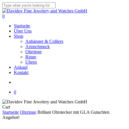
Skip
to
Close
main
Search
search
0
content
Menu
Startseite
Über Uns
Shop
Anhänger & Colliers
Armschmuck
Ohrringe
Ringe
Uhren
Ankauf
Kontakt
search
0
Close
Cart
Cart
Startseite
Ohrringe
Brillant Ohrstecker mit GLA Gutachten
Angebot!