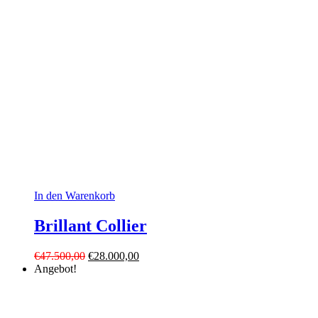
In den Warenkorb
Brillant Collier
Ursprünglicher
Aktueller
€
47.500,00
€
28.000,00
Preis
Preis
Angebot!
war:
ist:
€47.500,00
€28.000,00.