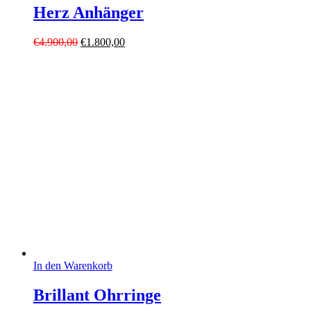
Herz Anhänger
Ursprünglicher
Aktueller
€
4.900,00
€
1.800,00
Preis
Preis
war:
ist:
€4.900,00
€1.800,00.
In den Warenkorb
Brillant Ohrringe