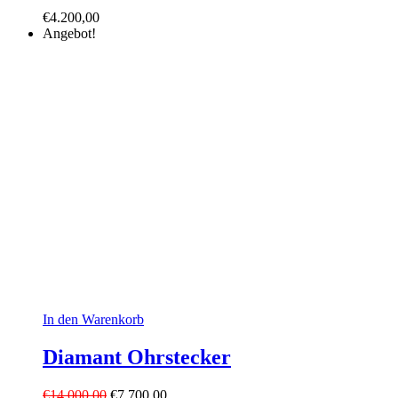
€
4.200,00
Angebot!
In den Warenkorb
Diamant Ohrstecker
Ursprünglicher
Aktueller
€
14.000,00
€
7.700,00