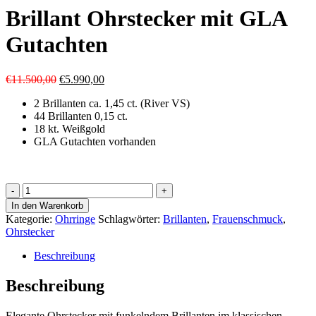
Brillant Ohrstecker mit GLA
Gutachten
Ursprünglicher
Aktueller
€
11.500,00
€
5.990,00
Preis
Preis
2 Brillanten ca. 1,45 ct. (River VS)
war:
ist:
44 Brillanten 0,15 ct.
€11.500,00
€5.990,00.
18 kt. Weißgold
GLA Gutachten vorhanden
Brillant
Ohrstecker
In den Warenkorb
mit
Kategorie:
Ohrringe
Schlagwörter:
Brillanten
,
Frauenschmuck
,
GLA
Ohrstecker
Gutachten
Menge
Beschreibung
Beschreibung
Elegante Ohrstecker mit funkelndem Brillanten im klassischen