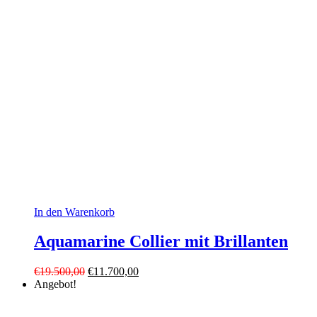
€6.690,00
€3.300,00.
In den Warenkorb
Aquamarine Collier mit Brillanten
Ursprünglicher
Aktueller
€
19.500,00
€
11.700,00
Preis
Preis
Angebot!
war:
ist:
€19.500,00
€11.700,00.