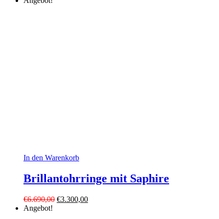
Angebot!
In den Warenkorb
Brillantohrringe mit Saphire
Ursprünglicher
Aktueller
€
6.690,00
€
3.300,00
Preis
Preis
Angebot!
war:
ist: