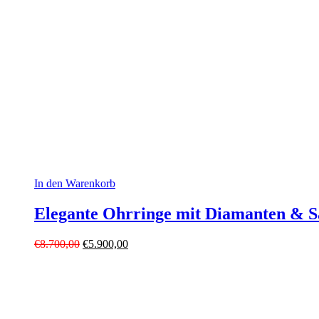
In den Warenkorb
Elegante Ohrringe mit Diamanten & S
Ursprünglicher
Aktueller
€
8.700,00
€
5.900,00
Preis
Preis
war:
ist:
€8.700,00
€5.900,00.