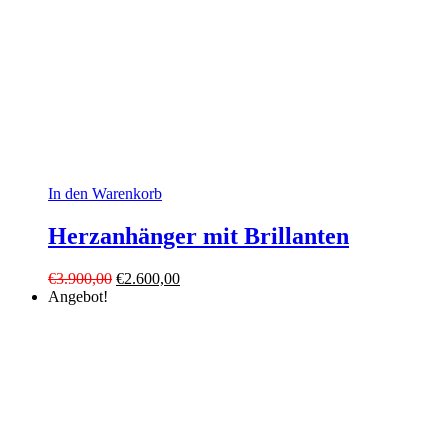
In den Warenkorb
Herzanhänger mit Brillanten
Ursprünglicher
Aktueller
€
3.900,00
€
2.600,00
Preis
Preis
Angebot!
war:
ist:
€3.900,00
€2.600,00.