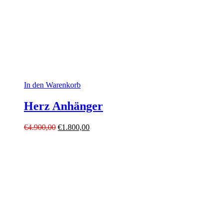
In den Warenkorb
Herz Anhänger
Ursprünglicher
Aktueller
€
4.900,00
€
1.800,00
Preis
Preis
war:
ist:
€4.900,00
€1.800,00.