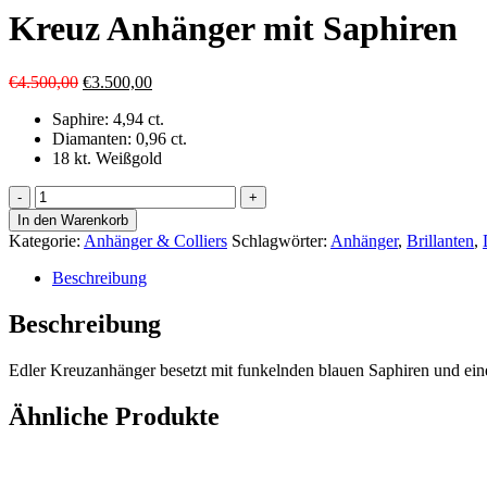
Kreuz Anhänger mit Saphiren
Ursprünglicher
Aktueller
€
4.500,00
€
3.500,00
Preis
Preis
Saphire: 4,94 ct.
war:
ist:
Diamanten: 0,96 ct.
€4.500,00
€3.500,00.
18 kt. Weißgold
Kreuz
Anhänger
In den Warenkorb
mit
Kategorie:
Anhänger & Colliers
Schlagwörter:
Anhänger
,
Brillanten
,
Saphiren
Menge
Beschreibung
Beschreibung
Edler Kreuzanhänger besetzt mit funkelnden blauen Saphiren und ein
Ähnliche Produkte