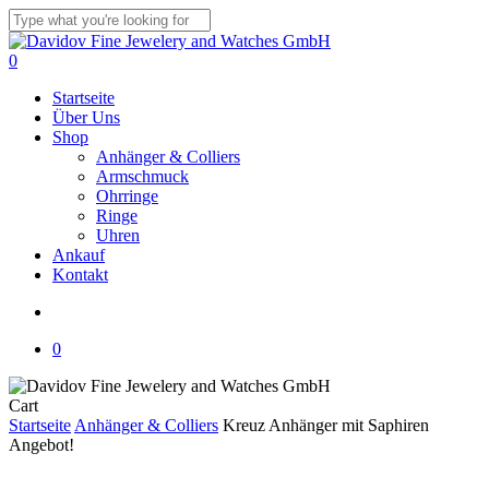
Skip
to
Close
main
Search
search
0
content
Menu
Startseite
Über Uns
Shop
Anhänger & Colliers
Armschmuck
Ohrringe
Ringe
Uhren
Ankauf
Kontakt
search
0
Close
Cart
Cart
Startseite
Anhänger & Colliers
Kreuz Anhänger mit Saphiren
Angebot!