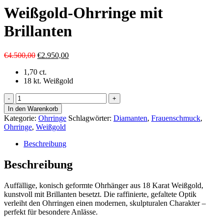
Weißgold-Ohrringe mit
Brillanten
Ursprünglicher
Aktueller
€
4.500,00
€
2.950,00
Preis
Preis
1,70 ct.
war:
ist:
18 kt. Weißgold
€4.500,00
€2.950,00.
Weißgold-
Ohrringe
In den Warenkorb
mit
Kategorie:
Ohrringe
Schlagwörter:
Diamanten
,
Frauenschmuck
,
Brillanten
Ohrringe
,
Weißgold
Menge
Beschreibung
Beschreibung
Auffällige, konisch geformte Ohrhänger aus 18 Karat Weißgold,
kunstvoll mit Brillanten besetzt. Die raffinierte, gefaltete Optik
verleiht den Ohrringen einen modernen, skulpturalen Charakter –
perfekt für besondere Anlässe.