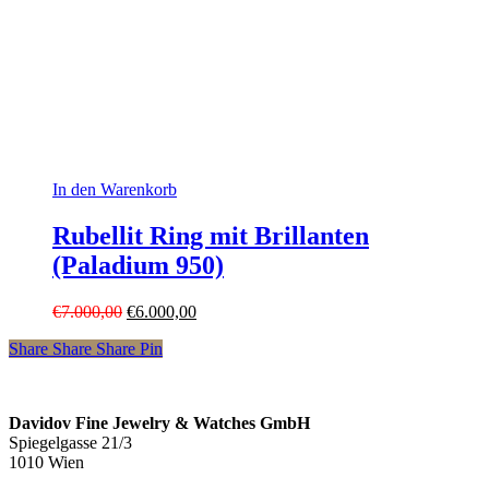
In den Warenkorb
Rubellit Ring mit Brillanten
(Paladium 950)
Ursprünglicher
Aktueller
€
7.000,00
€
6.000,00
Preis
Preis
Share
Share
Share
Pin
war:
ist:
€7.000,00
€6.000,00.
Davidov Fine Jewelry & Watches GmbH
Spiegelgasse 21/3
1010 Wien