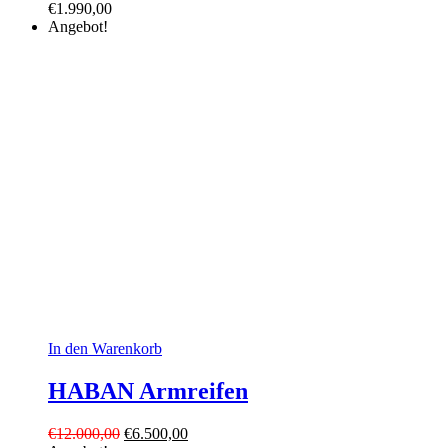
€
1.990,00
Angebot!
In den Warenkorb
HABAN Armreifen
Ursprünglicher
Aktueller
€
12.000,00
€
6.500,00