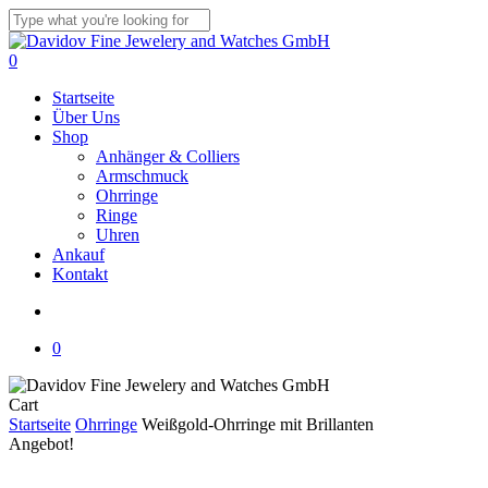
Skip
to
Close
main
Search
search
0
content
Menu
Startseite
Über Uns
Shop
Anhänger & Colliers
Armschmuck
Ohrringe
Ringe
Uhren
Ankauf
Kontakt
search
0
Close
Cart
Cart
Startseite
Ohrringe
Weißgold-Ohrringe mit Brillanten
Angebot!