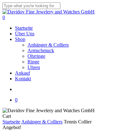
Skip
to
Close
main
Search
search
0
content
Menu
Startseite
Über Uns
Shop
Anhänger & Colliers
Armschmuck
Ohrringe
Ringe
Uhren
Ankauf
Kontakt
search
0
Close
Cart
Cart
Startseite
Anhänger & Colliers
Tennis Collier
Angebot!