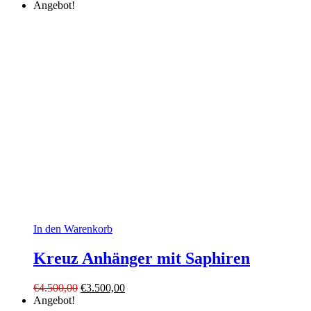
Preis
Preis
Angebot!
war:
ist:
€2.200,00
€1.500,00.
In den Warenkorb
Kreuz Anhänger mit Saphiren
Ursprünglicher
Aktueller
€
4.500,00
€
3.500,00
Preis
Preis
Angebot!