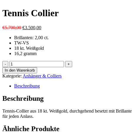
Tennis Collier
Ursprünglicher
Aktueller
€
5.700,00
€
3.500,00
Preis
Preis
Brillanten: 2,00 ct.
war:
ist:
TW-VS
€5.700,00
€3.500,00.
18 kt. Weißgold
16,2 gramm
Tennis
Collier
In den Warenkorb
Menge
Kategorie:
Anhänger & Colliers
Beschreibung
Beschreibung
Tennis-Collier aus 18 kt. Weißgold, durchgehend besetzt mit Brillant
für jeden Anlass.
Ähnliche Produkte