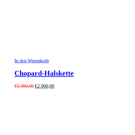
In den Warenkorb
Chopard-Halskette
Ursprünglicher
Aktueller
€
5.900,00
€
2.900,00
Preis
Preis
war:
ist:
€5.900,00
€2.900,00.