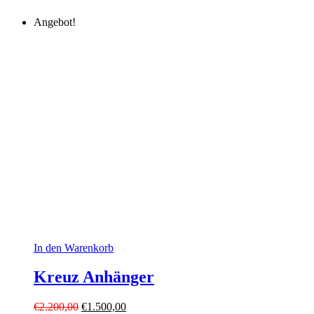
Angebot!
In den Warenkorb
Kreuz Anhänger
Ursprünglicher
Aktueller
€
2.200,00
€
1.500,00