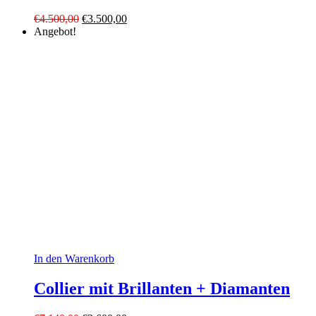
Ursprünglicher
Aktueller
€
4.500,00
€
3.500,00
Preis
Preis
Angebot!
war:
ist:
€4.500,00
€3.500,00.
In den Warenkorb
Collier mit Brillanten + Diamanten