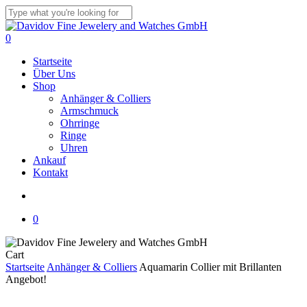
Skip
to
Close
main
Search
search
0
content
Menu
Startseite
Über Uns
Shop
Anhänger & Colliers
Armschmuck
Ohrringe
Ringe
Uhren
Ankauf
Kontakt
search
0
Close
Cart
Cart
Startseite
Anhänger & Colliers
Aquamarin Collier mit Brillanten
Angebot!