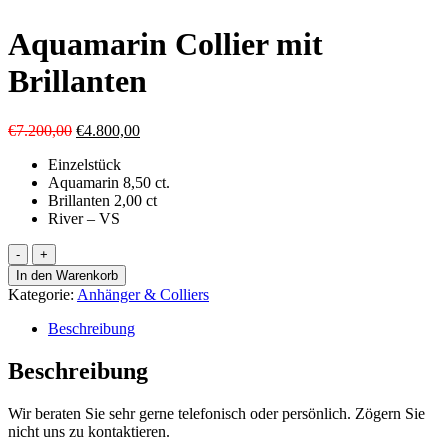
Aquamarin Collier mit
Brillanten
Ursprünglicher
Aktueller
€
7.200,00
€
4.800,00
Preis
Preis
Einzelstück
war:
ist:
Aquamarin 8,50 ct.
€7.200,00
€4.800,00.
Brillanten 2,00 ct
River – VS
Aquamarin
Collier
In den Warenkorb
mit
Kategorie:
Anhänger & Colliers
Brillanten
Menge
Beschreibung
Beschreibung
Wir beraten Sie sehr gerne telefonisch oder persönlich. Zögern Sie
nicht uns zu kontaktieren.