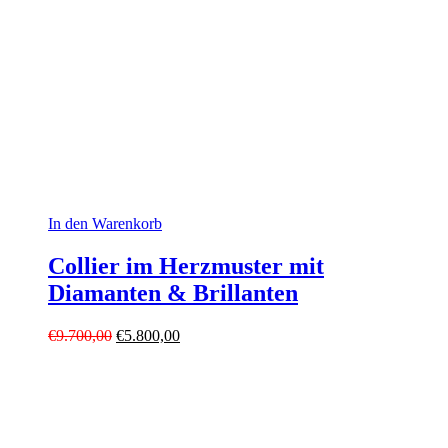
In den Warenkorb
Collier im Herzmuster mit
Diamanten & Brillanten
Ursprünglicher
Aktueller
€
9.700,00
€
5.800,00
Preis
Preis
war:
ist:
€9.700,00
€5.800,00.