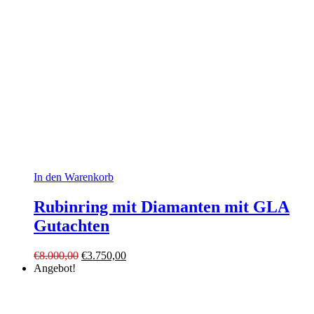
In den Warenkorb
Rubinring mit Diamanten mit GLA
Gutachten
Ursprünglicher
Aktueller
€
8.000,00
€
3.750,00
Preis
Preis
Angebot!
war:
ist:
€8.000,00
€3.750,00.