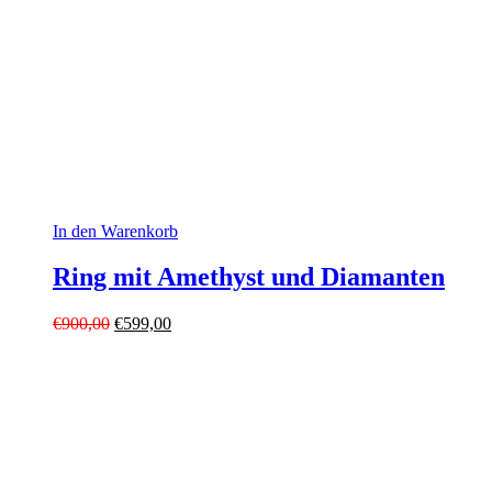
In den Warenkorb
Ring mit Amethyst und Diamanten
Ursprünglicher
Aktueller
€
900,00
€
599,00
Preis
Preis
war:
ist:
€900,00
€599,00.