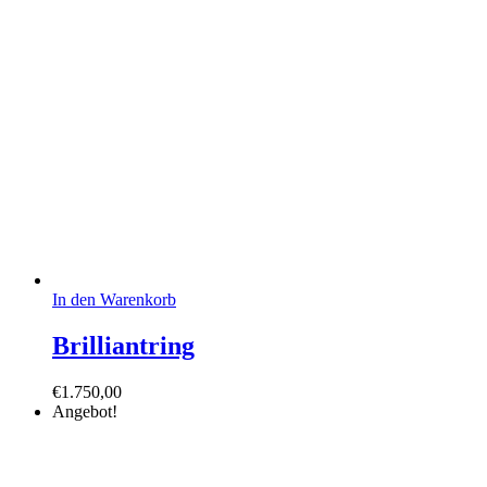
€8.500,00
€4.990,00.
In den Warenkorb
Brilliantring
€
1.750,00
Angebot!