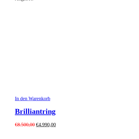
In den Warenkorb
Brilliantring
Ursprünglicher
Aktueller
€
8.500,00
€
4.990,00
Preis
Preis
war:
ist: