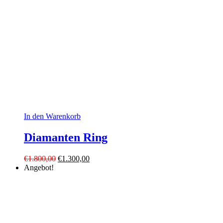
In den Warenkorb
Diamanten Ring
Ursprünglicher
Aktueller
€
1.800,00
€
1.300,00
Preis
Preis
Angebot!
war:
ist:
€1.800,00
€1.300,00.