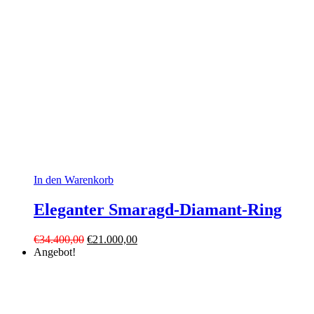
In den Warenkorb
Eleganter Smaragd-Diamant-Ring
Ursprünglicher
Aktueller
€
34.400,00
€
21.000,00
Preis
Preis
Angebot!
war:
ist:
€34.400,00
€21.000,00.