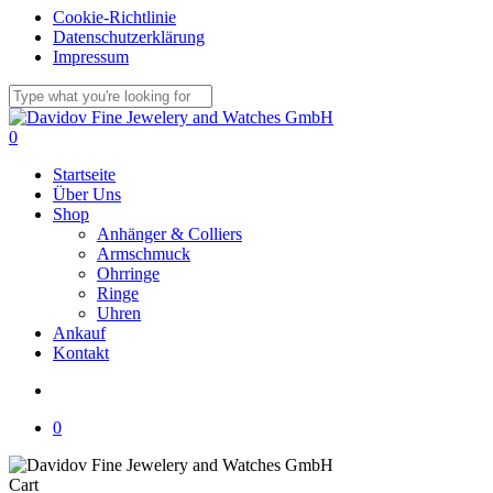
Cookie-Richtlinie
Datenschutzerklärung
Impressum
Skip
to
Close
main
Search
search
0
content
Menu
Startseite
Über Uns
Shop
Anhänger & Colliers
Armschmuck
Ohrringe
Ringe
Uhren
Ankauf
Kontakt
search
0
Close
Cart