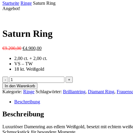
Cart
Startseite
Ringe
Saturn Ring
Angebot!
Saturn Ring
Ursprünglicher
Aktueller
€
9.200,00
€
4.900,00
Preis
Preis
2,00 ct. + 2,00 ct.
war:
ist:
VS – TW
€9.200,00
€4.900,00.
18 kt. Weißgold
Saturn
Ring
In den Warenkorb
Menge
Kategorie:
Ringe
Schlagwörter:
Brilliantring
,
Diamant Ring
,
Frauens
Beschreibung
Beschreibung
Luxuriöser Damenring aus edlem Weißgold, besetzt mit echtem weiße
Schmuckstück für besondere Momente.