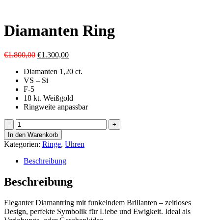
Diamanten Ring
Ursprünglicher
Aktueller
€
1.800,00
€
1.300,00
Preis
Preis
Diamanten 1,20 ct.
war:
ist:
VS – Si
€1.800,00
€1.300,00.
F-5
18 kt. Weißgold
Ringweite anpassbar
Diamanten
Ring
In den Warenkorb
Menge
Kategorien:
Ringe
,
Uhren
Beschreibung
Beschreibung
Eleganter
Diamantring
mit
funkelndem
Brillanten –
zeitloses
Design,
perfekte
Symbolik
für
Liebe
und
Ewigkeit.
Ideal
als