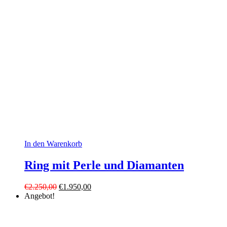
In den Warenkorb
Ring mit Perle und Diamanten
Ursprünglicher
Aktueller
€
2.250,00
€
1.950,00
Preis
Preis
Angebot!
war:
ist:
€2.250,00
€1.950,00.