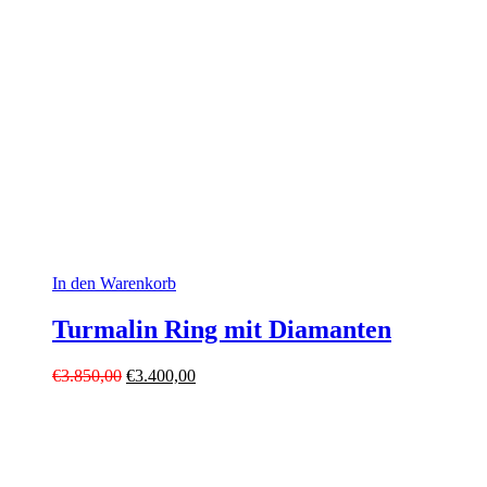
In den Warenkorb
Turmalin Ring mit Diamanten
Ursprünglicher
Aktueller
€
3.850,00
€
3.400,00
Preis
Preis
war:
ist:
€3.850,00
€3.400,00.