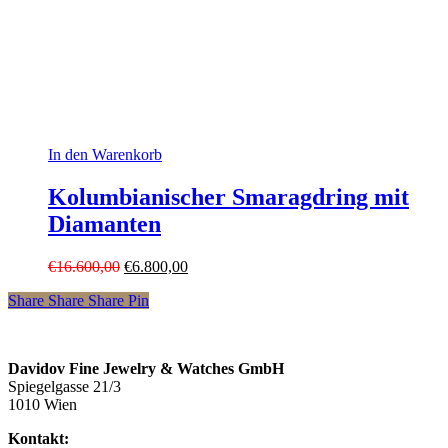
In den Warenkorb
Kolumbianischer Smaragdring mit
Diamanten
Ursprünglicher
Aktueller
€
16.600,00
€
6.800,00
Preis
Preis
Share
Share
Share
Pin
war:
ist:
€16.600,00
€6.800,00.
Davidov Fine Jewelry & Watches GmbH
Spiegelgasse 21/3
1010 Wien
Kontakt: